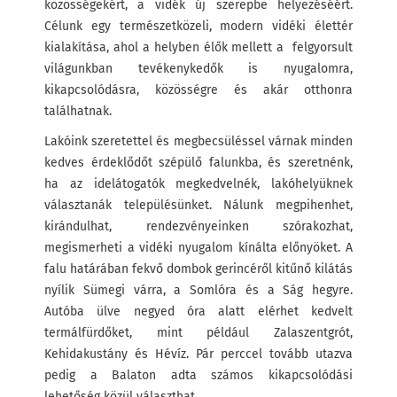
közösségekért, a vidék új szerepbe helyezéséért.
Célunk egy természetközeli, modern vidéki élettér
kialakítása, ahol a helyben élők mellett a felgyorsult
világunkban tevékenykedők is nyugalomra,
kikapcsolódásra, közösségre és akár otthonra
találhatnak.
Lakóink szeretettel és megbecsüléssel várnak minden
kedves érdeklődőt szépülő falunkba, és szeretnénk,
ha az idelátogatók megkedvelnék, lakóhelyüknek
választanák településünket. Nálunk megpihenhet,
kirándulhat, rendezvényeinken szórakozhat,
megismerheti a vidéki nyugalom kínálta előnyöket. A
falu határában fekvő dombok gerincéről kitűnő kilátás
nyílik Sümegi várra, a Somlóra és a Ság hegyre.
Autóba ülve negyed óra alatt elérhet kedvelt
termálfürdőket, mint például Zalaszentgrót,
Kehidakustány és Hévíz. Pár perccel tovább utazva
pedig a Balaton adta számos kikapcsolódási
lehetőség közül választhat.