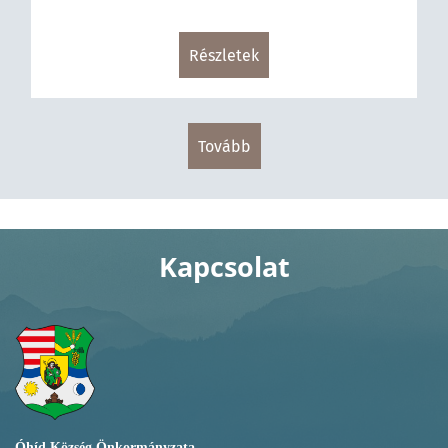
Részletek
tovább
Kapcsolat
Óhíd Község Önkormányzata