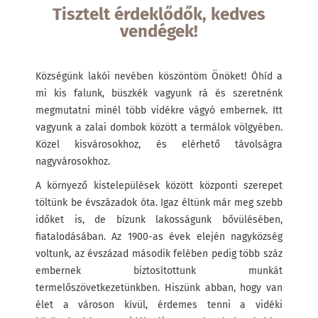
Tisztelt érdeklődők, kedves
vendégek!
Községünk lakói nevében köszöntöm Önöket! Óhíd a
mi kis falunk, büszkék vagyunk rá és szeretnénk
megmutatni minél több vidékre vágyó embernek. Itt
vagyunk a zalai dombok között a termálok völgyében.
Közel kisvárosokhoz, és elérhető távolságra
nagyvárosokhoz.
A környező kistelepülések között központi szerepet
töltünk be évszázadok óta. Igaz éltünk már meg szebb
időket is, de bízunk lakosságunk bővülésében,
fiatalodásában. Az 1900-as évek elején nagyközség
voltunk, az évszázad második felében pedig több száz
embernek biztosítottunk munkát
termelőszövetkezetünkben. Hiszünk abban, hogy van
élet a városon kívül, érdemes tenni a vidéki